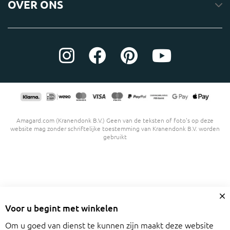
OVER ONS
Amagard.com (Kranendonk B.V.) Geen van de teksten of foto's op deze
website mag zonder schriftelijke toestemming van Kranendonk B.V. worden
gebruikt
Cl
Voor u begint met winkelen
C
Ba
Om u goed van dienst te kunnen zijn maakt deze website