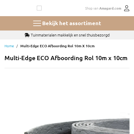
Ga
Shop van
Amagard.com
naar
de
inhoud
Bekijk het assortiment
Tuinmaterialen makkelijk en snel thuisbezorgd
Home
Multi-Edge ECO Afboording Rol 10m X 10cm
Multi-Edge ECO Afboording Rol 10m x 10cm