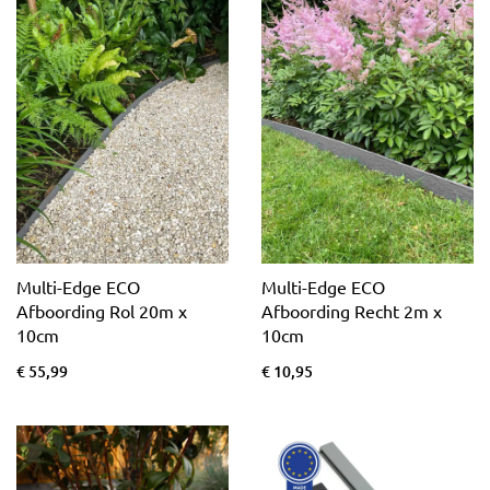
Multi-Edge ECO
Multi-Edge ECO
Afboording Rol 20m x
Afboording Recht 2m x
10cm
10cm
€ 55,99
€ 10,95