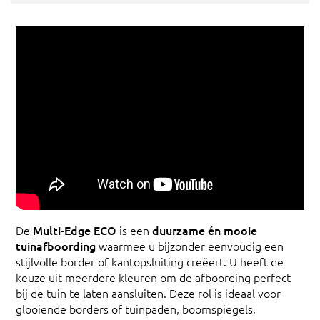
De
Multi-Edge ECO
is een
duurzame én mooie
tuinafboording
waarmee u bijzonder eenvoudig een
stijlvolle border of kantopsluiting creëert. U heeft de
keuze uit meerdere kleuren om de afboording perfect
bij de tuin te laten aansluiten. Deze rol is ideaal voor
glooiende borders of tuinpaden, boomspiegels,