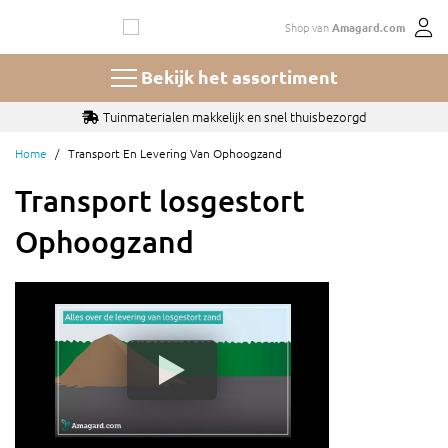
Ga
Shop van
Amagard.com
naar
de
inhoud
Bekijk het assortiment
Tuinmaterialen makkelijk en snel thuisbezorgd
Home
Transport En Levering Van Ophoogzand
Transport losgestort
Ophoogzand