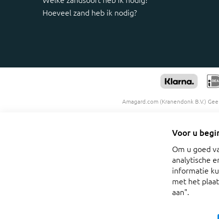
Hoeveel zand heb ik nodig?
Amagard.com (Kranendonk B.V.) Geen
Voor u begi
Om u goed van
analytische e
informatie ku
met het plaa
aan".