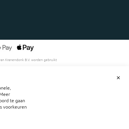
van Kranendonk B.V. worden gebruikt
Clos
Cook
onele,
Bar
 Meer
koord te gaan
as voorkeuren