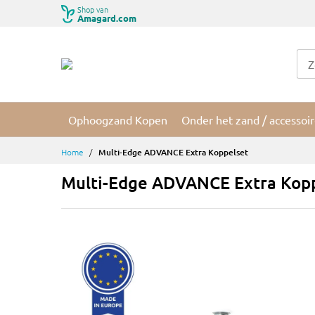
Ga
Shop van
Amagard.com
naar
de
inhoud
Ophoogzand Kopen
Onder het zand / accessoi
Home
Multi-Edge ADVANCE Extra Koppelset
Multi-Edge ADVANCE Extra Kop